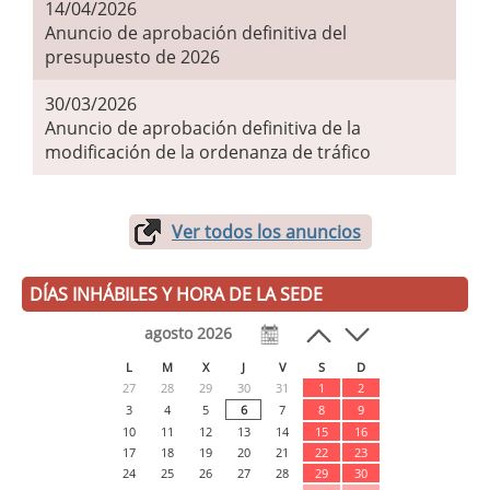
14/04/2026
Anuncio de aprobación definitiva del
presupuesto de 2026
30/03/2026
Anuncio de aprobación definitiva de la
modificación de la ordenanza de tráfico
Ver todos los anuncios
DÍAS INHÁBILES Y HORA DE LA SEDE
agosto 2026
L
M
X
J
V
S
D
27
28
29
30
31
1
2
3
4
5
6
7
8
9
10
11
12
13
14
15
16
17
18
19
20
21
22
23
24
25
26
27
28
29
30